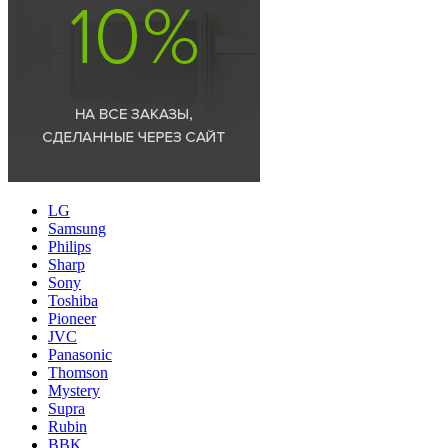
LG
Samsung
Philips
Sharp
Sony
Toshiba
Pioneer
JVC
Panasonic
Thomson
Mystery
Supra
Rubin
BBK