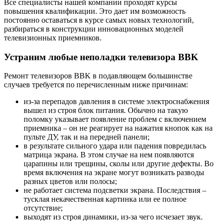
Все специалисты нашей компании проходят курсы
повышения квалификации. Это дает им возможность
постоянно оставаться в курсе самых новых технологий,
разбираться в конструкции инновационных моделей
телевизионных приемников.
Устраним любые неполадки телевизора BBK
Ремонт телевизоров BBK в подавляющем большинстве
случаев требуется по перечисленным ниже причинам:
из-за перепадов давления в системе электроснабжения
вышел из строя блок питания. Обычно на такую
поломку указывает появление проблем с включением
приемника – он не реагирует на нажатия кнопок как на
пульте ДУ, так и на передней панели;
в результате сильного удара или падения повредилась
матрица экрана. В этом случае на нем появляются
царапины или трещины, сколы или другие дефекты. Во
время включения на экране могут возникать разводы
разных цветов или полосы;
не работает система подсветки экрана. Последствия –
тусклая некачественная картинка или ее полное
отсутствие;
выходят из строя динамики, из-за чего исчезает звук.